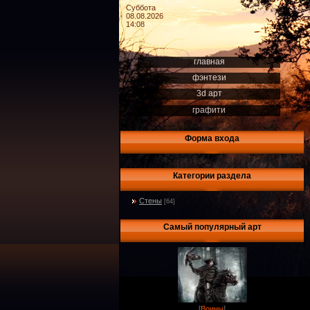
Суббота
08.08.2026
14:08
главная
фэнтези
3d арт
графити
Форма входа
Категории раздела
Стены
[64]
Самый популярный арт
[
Воины
]