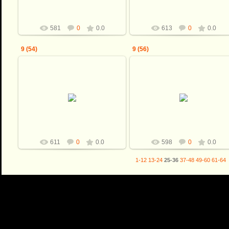
581
0
0.0
613
0
0.0
9 (54)
9 (56)
08.12.2009
08.12.2009
Shkiper
Shkiper
611
0
0.0
598
0
0.0
1-12
13-24
25-36
37-48
49-60
61-64