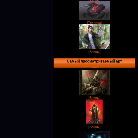
[
Техника
]
[
Воины
]
Самый просматриваемый арт
[
Воины
]
[
Воины
]