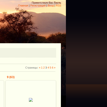
Приветствую Вас
Гость
Главная
|
Регистрация
|
Вход
|
RSS
Страницы
:
«
1
2
3
4
5
6
»
9 (63)
08.12.2009
Shkiper