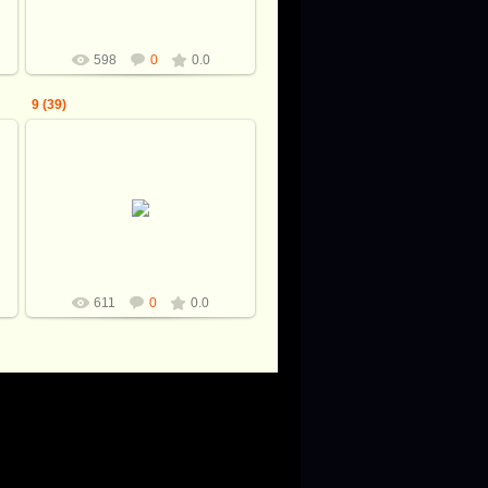
598
0
0.0
9 (39)
08.12.2009
Shkiper
611
0
0.0